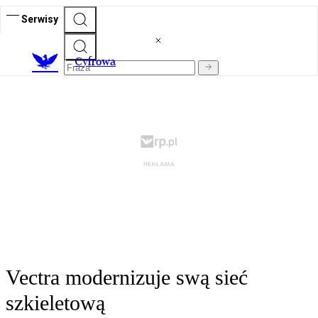
Serwisy
C
yfrowa
Vectra modernizuje swą sieć
szkieletową