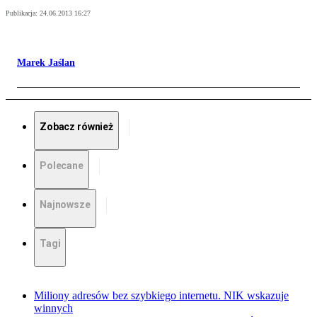
Publikacja:
24.06.2013 16:27
Marek Jaślan
Zobacz również
Polecane
Najnowsze
Tagi
Miliony adresów bez szybkiego internetu. NIK wskazuje
winnych