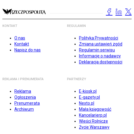
KONTAKT
REGULAMIN
O nas
Polityka Prywatności
Kontakt
Zmiana ustawień zgód
Napisz do nas
Regulamin serwisu
Informacje o nadawcy
Deklaracja dostępności
REKLAMA I PRENUMERATA
PARTNERZY
Reklama
E-kiosk.pl
Ogłoszenia
E-gazety.pl
Prenumerata
Nexto.pl
Archiwum
Mała księgowość
Kancelarierp.pl
Wieści Rolnicze
Życie Warszawy