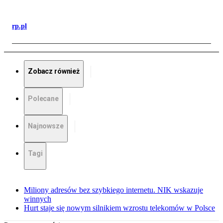
rp.pl
Zobacz również
Polecane
Najnowsze
Tagi
Miliony adresów bez szybkiego internetu. NIK wskazuje
winnych
Hurt staje się nowym silnikiem wzrostu telekomów w Polsce