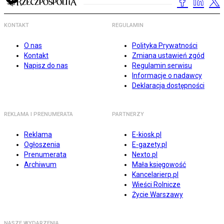
KONTAKT
REGULAMIN
O nas
Polityka Prywatności
Kontakt
Zmiana ustawień zgód
Napisz do nas
Regulamin serwisu
Informacje o nadawcy
Deklaracja dostępności
REKLAMA I PRENUMERATA
PARTNERZY
Reklama
E-kiosk.pl
Ogłoszenia
E-gazety.pl
Prenumerata
Nexto.pl
Archiwum
Mała księgowość
Kancelarierp.pl
Wieści Rolnicze
Życie Warszawy
NASZE WYDARZENIA