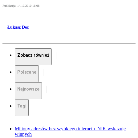
Publikacja:
14.10.2010 16:08
Łukasz Dec
Zobacz również
Polecane
Najnowsze
Tagi
Miliony adresów bez szybkiego internetu. NIK wskazuje
winnych