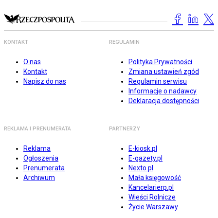
KONTAKT
REGULAMIN
O nas
Polityka Prywatności
Kontakt
Zmiana ustawień zgód
Napisz do nas
Regulamin serwisu
Informacje o nadawcy
Deklaracja dostępności
REKLAMA I PRENUMERATA
PARTNERZY
Reklama
E-kiosk.pl
Ogłoszenia
E-gazety.pl
Prenumerata
Nexto.pl
Archiwum
Mała księgowość
Kancelarierp.pl
Wieści Rolnicze
Życie Warszawy