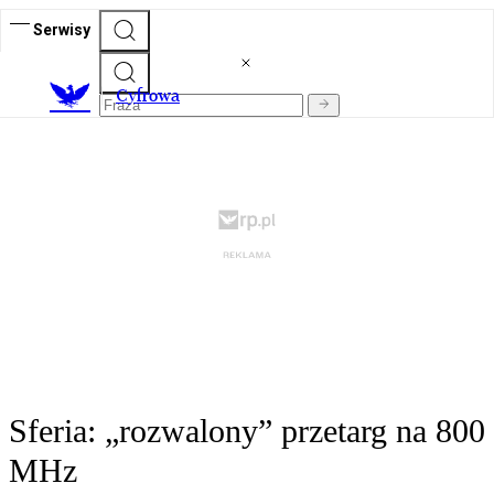
Serwisy
C
yfrowa
Sferia: „rozwalony” przetarg na 800
MHz