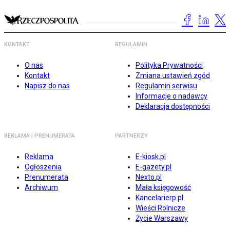
KONTAKT
REGULAMIN
O nas
Polityka Prywatności
Kontakt
Zmiana ustawień zgód
Napisz do nas
Regulamin serwisu
Informacje o nadawcy
Deklaracja dostępności
REKLAMA I PRENUMERATA
PARTNERZY
Reklama
E-kiosk.pl
Ogłoszenia
E-gazety.pl
Prenumerata
Nexto.pl
Archiwum
Mała księgowość
Kancelarierp.pl
Wieści Rolnicze
Życie Warszawy