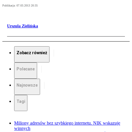
Publikacja:
07.03.2013 20:35
Urszula Zielińska
Zobacz również
Polecane
Najnowsze
Tagi
Miliony adresów bez szybkiego internetu. NIK wskazuje
winnych