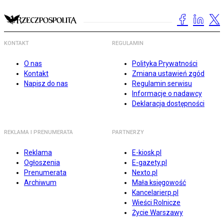
KONTAKT
REGULAMIN
O nas
Polityka Prywatności
Kontakt
Zmiana ustawień zgód
Napisz do nas
Regulamin serwisu
Informacje o nadawcy
Deklaracja dostępności
REKLAMA I PRENUMERATA
PARTNERZY
Reklama
E-kiosk.pl
Ogłoszenia
E-gazety.pl
Prenumerata
Nexto.pl
Archiwum
Mała księgowość
Kancelarierp.pl
Wieści Rolnicze
Życie Warszawy