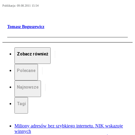
Publikacja:
09.08.2011 15:54
Tomasz Boguszewicz
Zobacz również
Polecane
Najnowsze
Tagi
Miliony adresów bez szybkiego internetu. NIK wskazuje
winnych