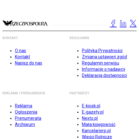
KONTAKT
REGULAMIN
O nas
Polityka Prywatności
Kontakt
Zmiana ustawień zgód
Napisz do nas
Regulamin serwisu
Informacje o nadawcy
Deklaracja dostępności
REKLAMA I PRENUMERATA
PARTNERZY
Reklama
E-kiosk.pl
Ogłoszenia
E-gazety.pl
Prenumerata
Nexto.pl
Archiwum
Mała księgowość
Kancelarierp.pl
Wieści Rolnicze