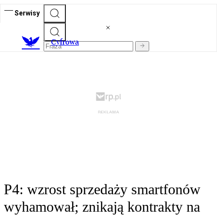
Serwisy
C
yfrowa
P4: wzrost sprzedaży smartfonów
wyhamował; znikają kontrakty na