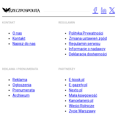
KONTAKT
REGULAMIN
O nas
Polityka Prywatności
Kontakt
Zmiana ustawień zgód
Napisz do nas
Regulamin serwisu
Informacje o nadawcy
Deklaracja dostępności
REKLAMA I PRENUMERATA
PARTNERZY
Reklama
E-kiosk.pl
Ogłoszenia
E-gazety.pl
Prenumerata
Nexto.pl
Archiwum
Mała księgowość
Kancelarierp.pl
Wieści Rolnicze
Życie Warszawy