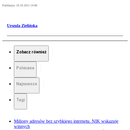
Publikacja:
19.10.2011 14:08
Urszula Zielińska
Zobacz również
Polecane
Najnowsze
Tagi
Miliony adresów bez szybkiego internetu. NIK wskazuje
winnych