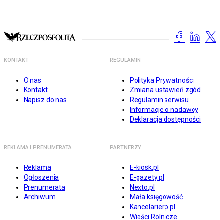
KONTAKT
REGULAMIN
O nas
Polityka Prywatności
Kontakt
Zmiana ustawień zgód
Napisz do nas
Regulamin serwisu
Informacje o nadawcy
Deklaracja dostępności
REKLAMA I PRENUMERATA
PARTNERZY
Reklama
E-kiosk.pl
Ogłoszenia
E-gazety.pl
Prenumerata
Nexto.pl
Archiwum
Mała księgowość
Kancelarierp.pl
Wieści Rolnicze