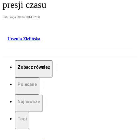
presji czasu
Publikacja:
30.04.2014 07:30
Urszula Zielińska
Zobacz również
Polecane
Najnowsze
Tagi