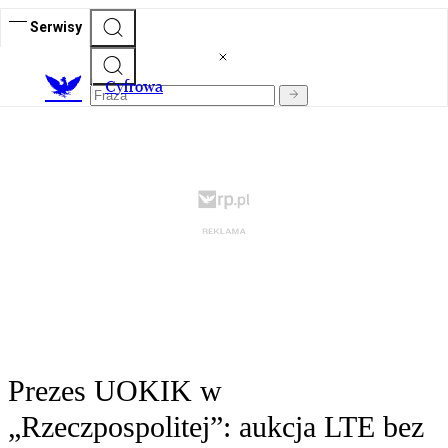
Serwisy
C
yfrowa
Prezes UOKIK w
„Rzeczpospolitej”: aukcja LTE bez