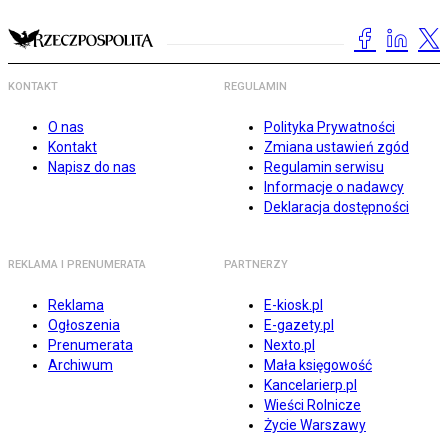
KONTAKT
REGULAMIN
O nas
Polityka Prywatności
Kontakt
Zmiana ustawień zgód
Napisz do nas
Regulamin serwisu
Informacje o nadawcy
Deklaracja dostępności
REKLAMA I PRENUMERATA
PARTNERZY
Reklama
E-kiosk.pl
Ogłoszenia
E-gazety.pl
Prenumerata
Nexto.pl
Archiwum
Mała księgowość
Kancelarierp.pl
Wieści Rolnicze
Życie Warszawy