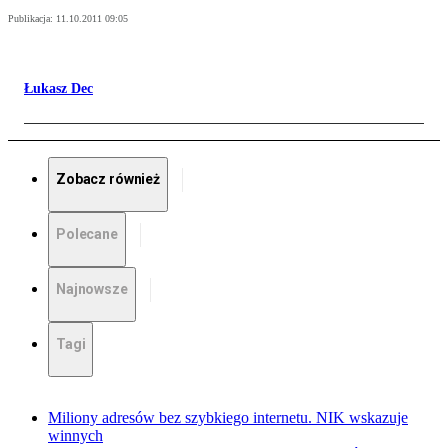
Publikacja:
11.10.2011 09:05
Łukasz Dec
Zobacz również
Polecane
Najnowsze
Tagi
Miliony adresów bez szybkiego internetu. NIK wskazuje
winnych