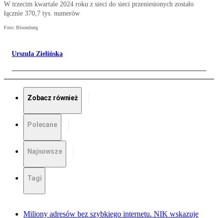
W trzecim kwartale 2024 roku z sieci do sieci przeniesionych zostało
łącznie 370,7 tys. numerów
Foto: Bloomberg
Urszula Zielińska
Zobacz również
Polecane
Najnowsze
Tagi
Miliony adresów bez szybkiego internetu. NIK wskazuje