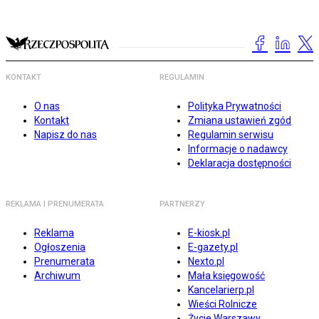
KONTAKT
REGULAMIN
O nas
Polityka Prywatności
Kontakt
Zmiana ustawień zgód
Napisz do nas
Regulamin serwisu
Informacje o nadawcy
Deklaracja dostępności
REKLAMA I PRENUMERATA
PARTNERZY
Reklama
E-kiosk.pl
Ogłoszenia
E-gazety.pl
Prenumerata
Nexto.pl
Archiwum
Mała księgowość
Kancelarierp.pl
Wieści Rolnicze
Życie Warszawy