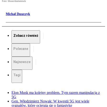
Foto: liloon/shutterstock
Michał Duszczyk
Zobacz również
Polecane
Najnowsze
Tagi
Elon Musk ma kolejny problem. Tym razem manipulacja z
5G
Gen. Włodzimierz Nowak: W kwestii 5G jest wiele
sygnałów, które ocierają się o fantastykę