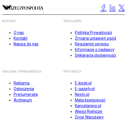
KONTAKT
REGULAMIN
O nas
Polityka Prywatności
Kontakt
Zmiana ustawień zgód
Napisz do nas
Regulamin serwisu
Informacje o nadawcy
Deklaracja dostępności
REKLAMA I PRENUMERATA
PARTNERZY
Reklama
E-kiosk.pl
Ogłoszenia
E-gazety.pl
Prenumerata
Nexto.pl
Archiwum
Mała księgowość
Kancelarierp.pl
Wieści Rolnicze
Życie Warszawy