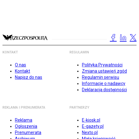
KONTAKT
REGULAMIN
O nas
Polityka Prywatności
Kontakt
Zmiana ustawień zgód
Napisz do nas
Regulamin serwisu
Informacje o nadawcy
Deklaracja dostępności
REKLAMA I PRENUMERATA
PARTNERZY
Reklama
E-kiosk.pl
Ogłoszenia
E-gazety.pl
Prenumerata
Nexto.pl
Archiwum
Mała księgowość