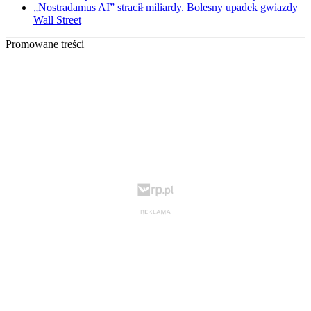
„Nostradamus AI” stracił miliardy. Bolesny upadek gwiazdy
Wall Street
Promowane treści