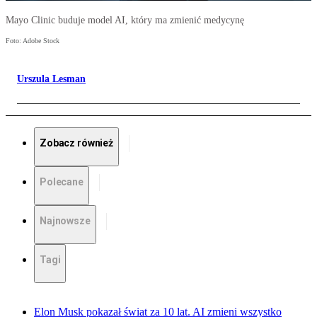
Mayo Clinic buduje model AI, który ma zmienić medycynę
Foto: Adobe Stock
Urszula Lesman
Zobacz również
Polecane
Najnowsze
Tagi
Elon Musk pokazał świat za 10 lat. AI zmieni wszystko