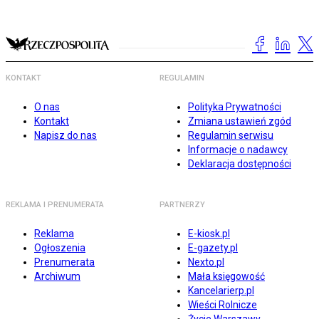
KONTAKT
REGULAMIN
O nas
Polityka Prywatności
Kontakt
Zmiana ustawień zgód
Napisz do nas
Regulamin serwisu
Informacje o nadawcy
Deklaracja dostępności
REKLAMA I PRENUMERATA
PARTNERZY
Reklama
E-kiosk.pl
Ogłoszenia
E-gazety.pl
Prenumerata
Nexto.pl
Archiwum
Mała księgowość
Kancelarierp.pl
Wieści Rolnicze