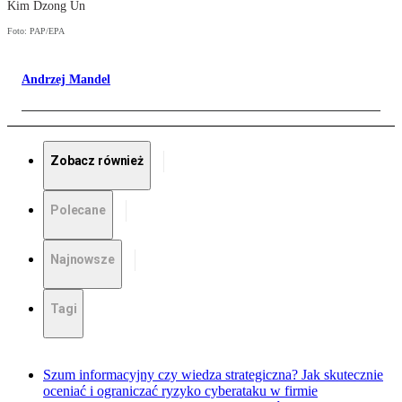
Kim Dzong Un
Foto: PAP/EPA
Andrzej Mandel
Zobacz również
Polecane
Najnowsze
Tagi
Szum informacyjny czy wiedza strategiczna? Jak skutecznie
oceniać i ograniczać ryzyko cyberataku w firmie