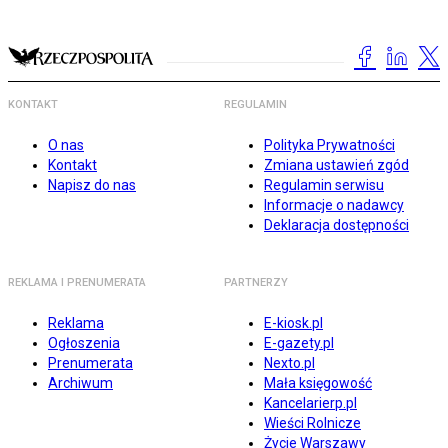
KONTAKT
REGULAMIN
O nas
Polityka Prywatności
Kontakt
Zmiana ustawień zgód
Napisz do nas
Regulamin serwisu
Informacje o nadawcy
Deklaracja dostępności
REKLAMA I PRENUMERATA
PARTNERZY
Reklama
E-kiosk.pl
Ogłoszenia
E-gazety.pl
Prenumerata
Nexto.pl
Archiwum
Mała księgowość
Kancelarierp.pl
Wieści Rolnicze
Życie Warszawy