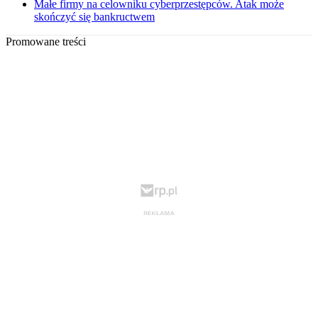
Małe firmy na celowniku cyberprzestępców. Atak może
skończyć się bankructwem
Promowane treści