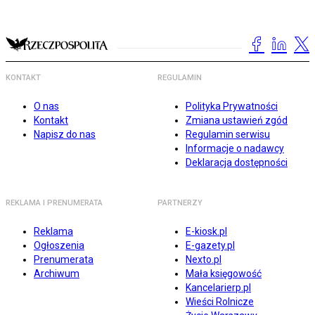
KONTAKT
REGULAMIN
O nas
Polityka Prywatności
Kontakt
Zmiana ustawień zgód
Napisz do nas
Regulamin serwisu
Informacje o nadawcy
Deklaracja dostępności
REKLAMA I PRENUMERATA
PARTNERZY
Reklama
E-kiosk.pl
Ogłoszenia
E-gazety.pl
Prenumerata
Nexto.pl
Archiwum
Mała księgowość
Kancelarierp.pl
Wieści Rolnicze