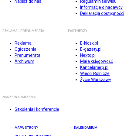
Napisz do nas
Regulamin serwisu
Informacje o nadawcy
Deklaracja dostępności
REKLAMA I PRENUMERATA
PARTNERZY
Reklama
E-kiosk.pl
Ogłoszenia
E-gazety.pl
Prenumerata
Nexto.pl
Archiwum
Mała księgowość
Kancelarierp.pl
Wieści Rolnicze
Życie Warszawy
NASZE WYDARZENIA
Szkolenia i konferencje
MAPA STRONY
KALENDARIUM