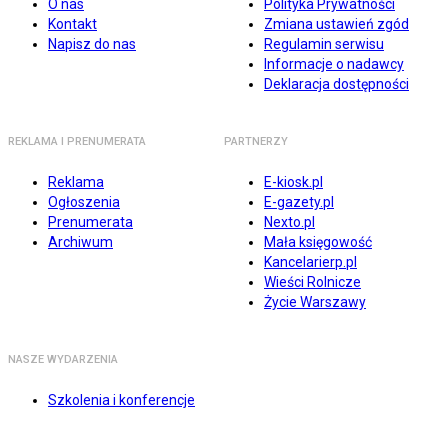
O nas
Polityka Prywatności
Kontakt
Zmiana ustawień zgód
Napisz do nas
Regulamin serwisu
Informacje o nadawcy
Deklaracja dostępności
REKLAMA I PRENUMERATA
PARTNERZY
Reklama
E-kiosk.pl
Ogłoszenia
E-gazety.pl
Prenumerata
Nexto.pl
Archiwum
Mała księgowość
Kancelarierp.pl
Wieści Rolnicze
Życie Warszawy
NASZE WYDARZENIA
Szkolenia i konferencje