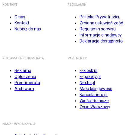
KONTAKT
REGULAMIN
O nas
Polityka Prywatności
Kontakt
Zmiana ustawień zgód
Napisz do nas
Regulamin serwisu
Informacje o nadawcy
Deklaracja dostępności
REKLAMA I PRENUMERATA
PARTNERZY
Reklama
E-kiosk.pl
Ogłoszenia
E-gazety.pl
Prenumerata
Nexto.pl
Archiwum
Mała księgowość
Kancelarierp.pl
Wieści Rolnicze
Życie Warszawy
NASZE WYDARZENIA