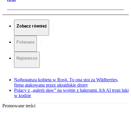
Zobacz również
Polecane
Najnowsze
Najbogatsza kobieta w Rosji. To ona stoi za Wildberries,
firmą atakowaną przez ukraińskie drony
Polacy z „galerii sław” na wojnie z hakerami. Ich AI tropi luki
w kodzie
Promowane treści