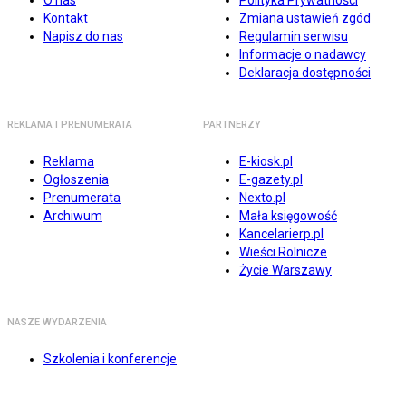
O nas
Polityka Prywatności
Kontakt
Zmiana ustawień zgód
Napisz do nas
Regulamin serwisu
Informacje o nadawcy
Deklaracja dostępności
REKLAMA I PRENUMERATA
PARTNERZY
Reklama
E-kiosk.pl
Ogłoszenia
E-gazety.pl
Prenumerata
Nexto.pl
Archiwum
Mała księgowość
Kancelarierp.pl
Wieści Rolnicze
Życie Warszawy
NASZE WYDARZENIA
Szkolenia i konferencje