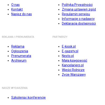
O nas
Polityka Prywatności
Kontakt
Zmiana ustawień zgód
Napisz do nas
Regulamin serwisu
Informacje o nadawcy
Deklaracja dostępności
REKLAMA I PRENUMERATA
PARTNERZY
Reklama
E-kiosk.pl
Ogłoszenia
E-gazety.pl
Prenumerata
Nexto.pl
Archiwum
Mała księgowość
Kancelarierp.pl
Wieści Rolnicze
Życie Warszawy
NASZE WYDARZENIA
Szkolenia i konferencje