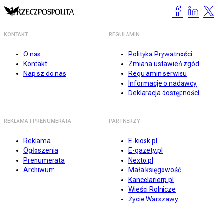
KONTAKT
REGULAMIN
O nas
Polityka Prywatności
Kontakt
Zmiana ustawień zgód
Napisz do nas
Regulamin serwisu
Informacje o nadawcy
Deklaracja dostępności
REKLAMA I PRENUMERATA
PARTNERZY
Reklama
E-kiosk.pl
Ogłoszenia
E-gazety.pl
Prenumerata
Nexto.pl
Archiwum
Mała księgowość
Kancelarierp.pl
Wieści Rolnicze
Życie Warszawy