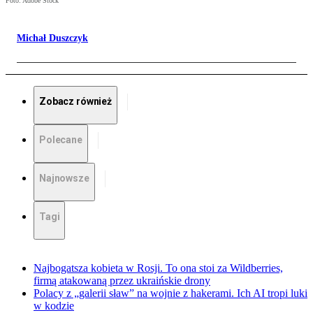
Foto: Adobe Stock
Michał Duszczyk
Zobacz również
Polecane
Najnowsze
Tagi
Najbogatsza kobieta w Rosji. To ona stoi za Wildberries,
firmą atakowaną przez ukraińskie drony
Polacy z „galerii sław” na wojnie z hakerami. Ich AI tropi luki
w kodzie