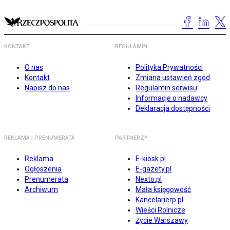
KONTAKT
REGULAMIN
O nas
Polityka Prywatności
Kontakt
Zmiana ustawień zgód
Napisz do nas
Regulamin serwisu
Informacje o nadawcy
Deklaracja dostępności
REKLAMA I PRENUMERATA
PARTNERZY
Reklama
E-kiosk.pl
Ogłoszenia
E-gazety.pl
Prenumerata
Nexto.pl
Archiwum
Mała księgowość
Kancelarierp.pl
Wieści Rolnicze
Życie Warszawy