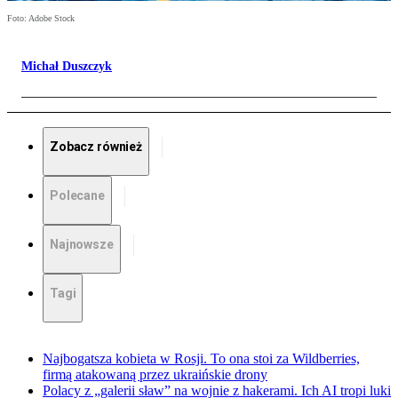
Foto: Adobe Stock
Michał Duszczyk
Zobacz również
Polecane
Najnowsze
Tagi
Najbogatsza kobieta w Rosji. To ona stoi za Wildberries,
firmą atakowaną przez ukraińskie drony
Polacy z „galerii sław” na wojnie z hakerami. Ich AI tropi luki