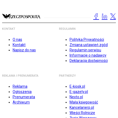
KONTAKT
REGULAMIN
O nas
Polityka Prywatności
Kontakt
Zmiana ustawień zgód
Napisz do nas
Regulamin serwisu
Informacje o nadawcy
Deklaracja dostępności
REKLAMA I PRENUMERATA
PARTNERZY
Reklama
E-kiosk.pl
Ogłoszenia
E-gazety.pl
Prenumerata
Nexto.pl
Archiwum
Mała księgowość
Kancelarierp.pl
Wieści Rolnicze