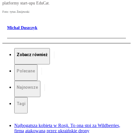
platformy start-upu EduCat.
Foto: tytus Żmijewski
Michał Duszczyk
Zobacz również
Polecane
Najnowsze
Tagi
Najbogatsza kobieta w Rosji. To ona stoi za Wildberries,
firmą atakowaną przez ukraińskie drony