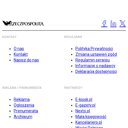
KONTAKT
REGULAMIN
O nas
Polityka Prywatności
Kontakt
Zmiana ustawień zgód
Napisz do nas
Regulamin serwisu
Informacje o nadawcy
Deklaracja dostępności
REKLAMA I PRENUMERATA
PARTNERZY
Reklama
E-kiosk.pl
Ogłoszenia
E-gazety.pl
Prenumerata
Nexto.pl
Archiwum
Mała księgowość
Kancelarierp.pl