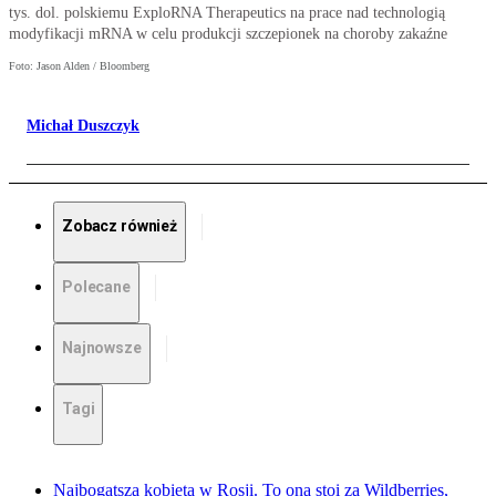
tys. dol. polskiemu ExploRNA Therapeutics na prace nad technologią
modyfikacji mRNA w celu produkcji szczepionek na choroby zakaźne
Foto: Jason Alden / Bloomberg
Michał Duszczyk
Zobacz również
Polecane
Najnowsze
Tagi
Najbogatsza kobieta w Rosji. To ona stoi za Wildberries,