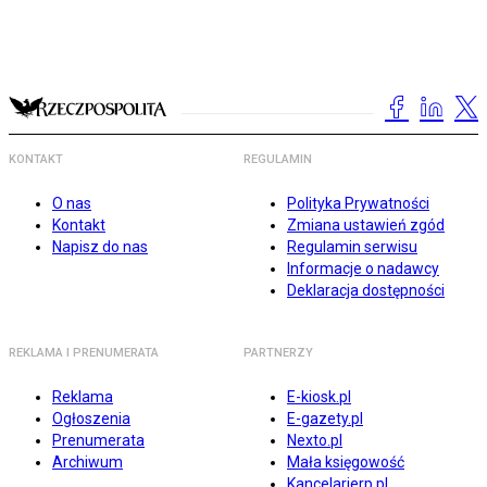
KONTAKT
REGULAMIN
O nas
Polityka Prywatności
Kontakt
Zmiana ustawień zgód
Napisz do nas
Regulamin serwisu
Informacje o nadawcy
Deklaracja dostępności
REKLAMA I PRENUMERATA
PARTNERZY
Reklama
E-kiosk.pl
Ogłoszenia
E-gazety.pl
Prenumerata
Nexto.pl
Archiwum
Mała księgowość
Kancelarierp.pl