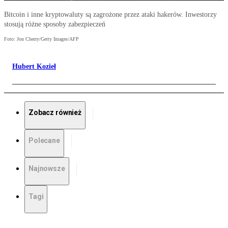
Bitcoin i inne kryptowaluty są zagrożone przez ataki hakerów. Inwestorzy
stosują różne sposoby zabezpieczeń
Foto: Jon Cherry/Getty Images/AFP
Hubert Kozieł
Zobacz również
Polecane
Najnowsze
Tagi