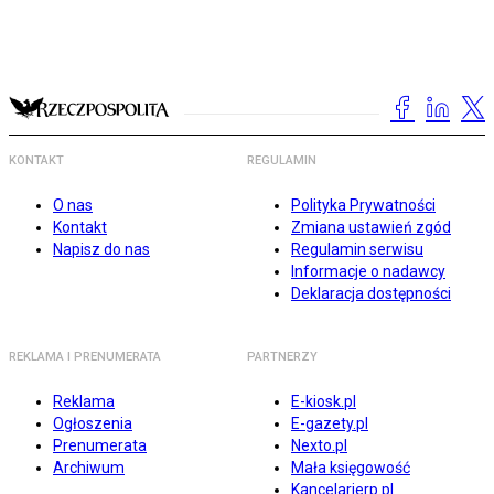
KONTAKT
REGULAMIN
O nas
Polityka Prywatności
Kontakt
Zmiana ustawień zgód
Napisz do nas
Regulamin serwisu
Informacje o nadawcy
Deklaracja dostępności
REKLAMA I PRENUMERATA
PARTNERZY
Reklama
E-kiosk.pl
Ogłoszenia
E-gazety.pl
Prenumerata
Nexto.pl
Archiwum
Mała księgowość
Kancelarierp.pl