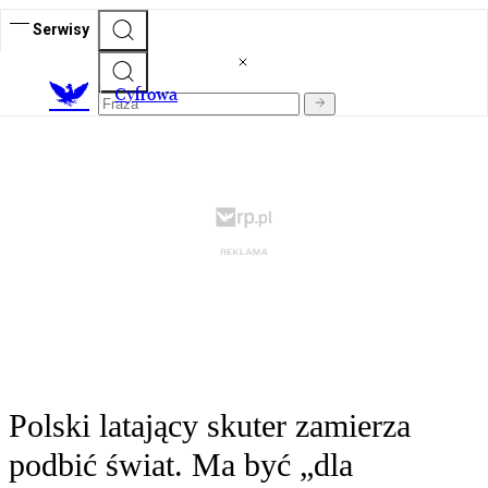
Serwisy
C
yfrowa
Polski latający skuter zamierza
podbić świat. Ma być „dla