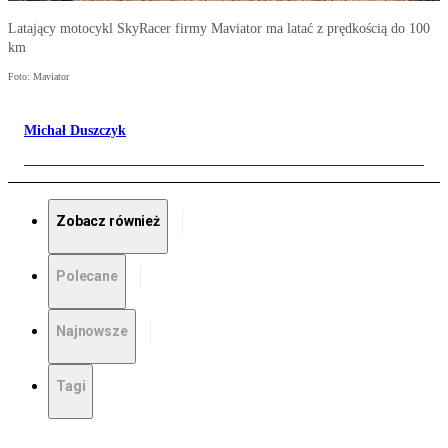
Latający motocykl SkyRacer firmy Maviator ma latać z prędkością do 100
km
Foto: Maviator
Michał Duszczyk
Zobacz również
Polecane
Najnowsze
Tagi