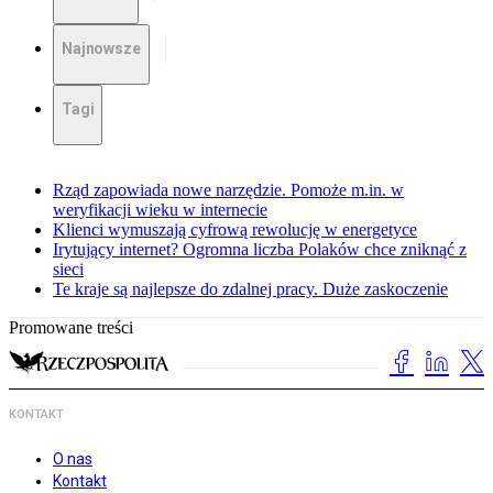
Najnowsze
Tagi
Rząd zapowiada nowe narzędzie. Pomoże m.in. w
weryfikacji wieku w internecie
Klienci wymuszają cyfrową rewolucję w energetyce
Irytujący internet? Ogromna liczba Polaków chce zniknąć z
sieci
Te kraje są najlepsze do zdalnej pracy. Duże zaskoczenie
Promowane treści
KONTAKT
O nas
Kontakt