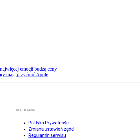
 najwięcej emocji budzą ceny
ry mają przyćmić Apple
REGULAMIN
Polityka Prywatności
Zmiana ustawień zgód
Regulamin serwisu