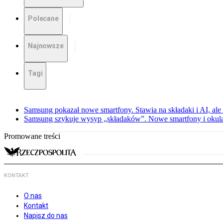
Polecane
Najnowsze
Tagi
Samsung pokazał nowe smartfony. Stawia na składaki i AI, ale
Samsung szykuje wysyp „składaków”. Nowe smartfony i okula
Promowane treści
KONTAKT
O nas
Kontakt
Napisz do nas