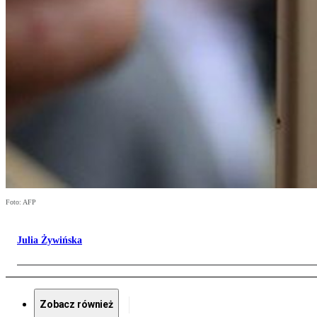
Foto: AFP
Julia Żywińska
Zobacz również