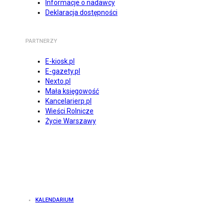
Informacje o nadawcy
Deklaracja dostępności
PARTNERZY
E-kiosk.pl
E-gazety.pl
Nexto.pl
Mała księgowość
Kancelarierp.pl
Wieści Rolnicze
Życie Warszawy
KALENDARIUM