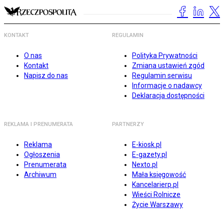
KONTAKT
REGULAMIN
O nas
Polityka Prywatności
Kontakt
Zmiana ustawień zgód
Napisz do nas
Regulamin serwisu
Informacje o nadawcy
Deklaracja dostępności
REKLAMA I PRENUMERATA
PARTNERZY
Reklama
E-kiosk.pl
Ogłoszenia
E-gazety.pl
Prenumerata
Nexto.pl
Archiwum
Mała księgowość
Kancelarierp.pl
Wieści Rolnicze
Życie Warszawy