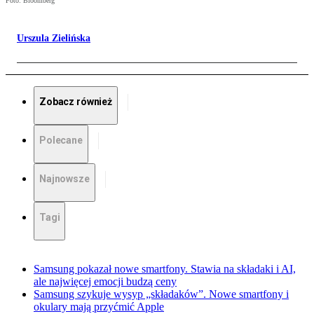
Foto: Bloomberg
Urszula Zielińska
Zobacz również
Polecane
Najnowsze
Tagi
Samsung pokazał nowe smartfony. Stawia na składaki i AI,
ale najwięcej emocji budzą ceny
Samsung szykuje wysyp „składaków”. Nowe smartfony i
okulary mają przyćmić Apple