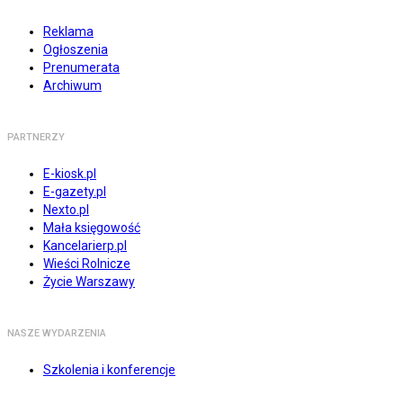
Reklama
Ogłoszenia
Prenumerata
Archiwum
PARTNERZY
E-kiosk.pl
E-gazety.pl
Nexto.pl
Mała księgowość
Kancelarierp.pl
Wieści Rolnicze
Życie Warszawy
NASZE WYDARZENIA
Szkolenia i konferencje