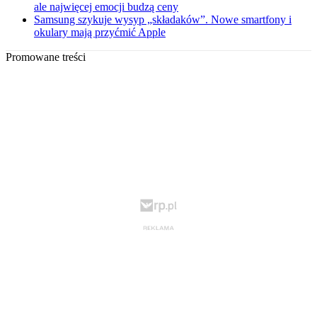
ale najwięcej emocji budzą ceny
Samsung szykuje wysyp „składaków”. Nowe smartfony i
okulary mają przyćmić Apple
Promowane treści