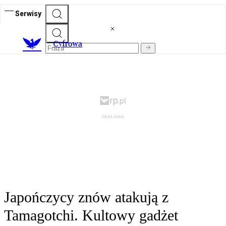
Serwisy
C
yfrowa
Japończycy znów atakują z
Tamagotchi. Kultowy gadżet