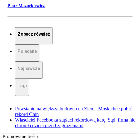
Piotr Mazurkiewicz
Zobacz również
Polecane
Najnowsze
Tagi
Powstanie największa budowla na Ziemi. Musk chce pobić
rekord Chin
Właściciel Facebooka zapłaci rekordową karę. Sąd: firma nie
chroniła dzieci przed zagrożeniami
Promowane treści