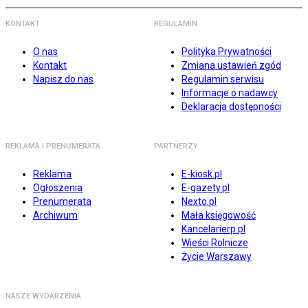
KONTAKT
REGULAMIN
O nas
Polityka Prywatności
Kontakt
Zmiana ustawień zgód
Napisz do nas
Regulamin serwisu
Informacje o nadawcy
Deklaracja dostępności
REKLAMA I PRENUMERATA
PARTNERZY
Reklama
E-kiosk.pl
Ogłoszenia
E-gazety.pl
Prenumerata
Nexto.pl
Archiwum
Mała księgowość
Kancelarierp.pl
Wieści Rolnicze
Życie Warszawy
NASZE WYDARZENIA