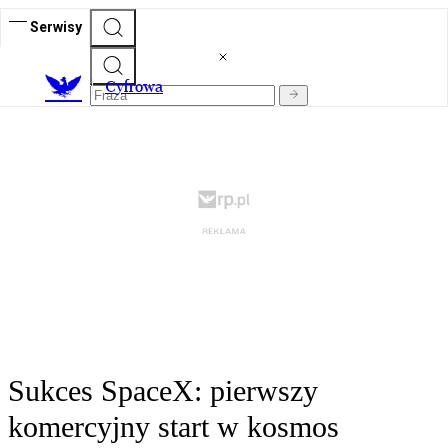
Serwisy
C
yfrowa
Sukces SpaceX: pierwszy
komercyjny start w kosmos