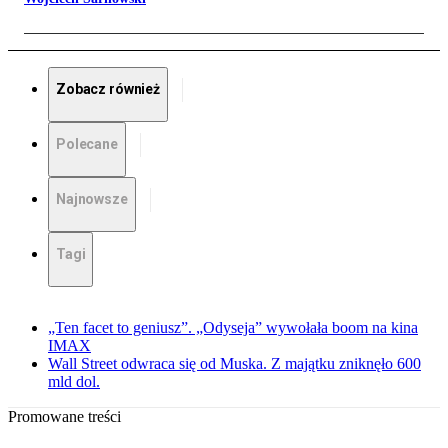
Zobacz również
Polecane
Najnowsze
Tagi
„Ten facet to geniusz”. „Odyseja” wywołała boom na kina
IMAX
Wall Street odwraca się od Muska. Z majątku zniknęło 600
mld dol.
Promowane treści