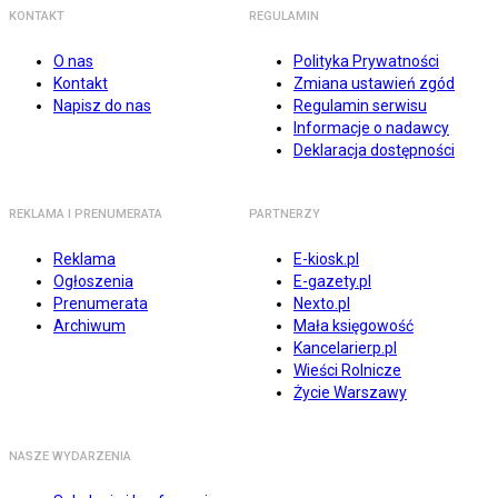
KONTAKT
REGULAMIN
O nas
Polityka Prywatności
Kontakt
Zmiana ustawień zgód
Napisz do nas
Regulamin serwisu
Informacje o nadawcy
Deklaracja dostępności
REKLAMA I PRENUMERATA
PARTNERZY
Reklama
E-kiosk.pl
Ogłoszenia
E-gazety.pl
Prenumerata
Nexto.pl
Archiwum
Mała księgowość
Kancelarierp.pl
Wieści Rolnicze
Życie Warszawy
NASZE WYDARZENIA