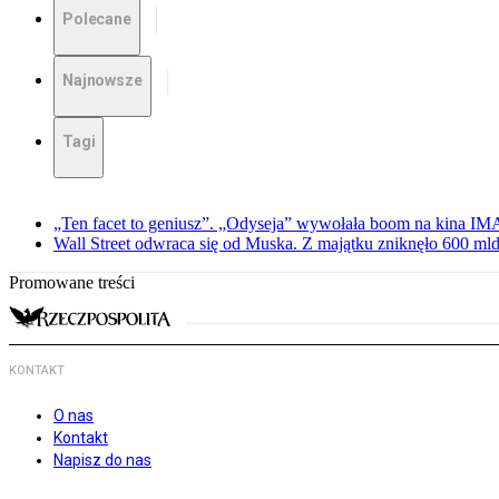
Polecane
Najnowsze
Tagi
„Ten facet to geniusz”. „Odyseja” wywołała boom na kina I
Wall Street odwraca się od Muska. Z majątku zniknęło 600 mld
Promowane treści
KONTAKT
O nas
Kontakt
Napisz do nas