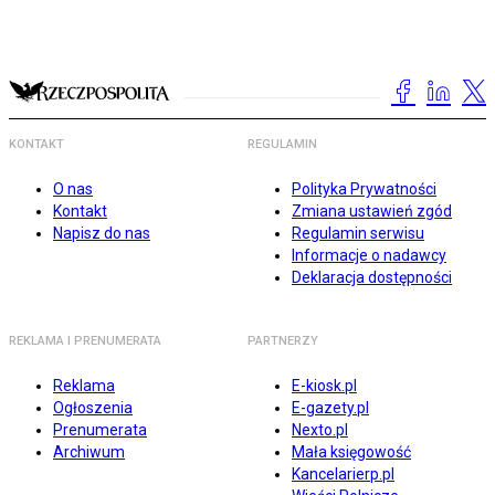
KONTAKT
REGULAMIN
O nas
Polityka Prywatności
Kontakt
Zmiana ustawień zgód
Napisz do nas
Regulamin serwisu
Informacje o nadawcy
Deklaracja dostępności
REKLAMA I PRENUMERATA
PARTNERZY
Reklama
E-kiosk.pl
Ogłoszenia
E-gazety.pl
Prenumerata
Nexto.pl
Archiwum
Mała księgowość
Kancelarierp.pl