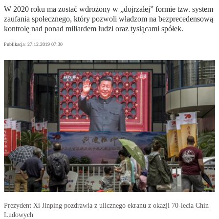
W 2020 roku ma zostać wdrożony w „dojrzałej” formie tzw. system
zaufania społecznego, który pozwoli władzom na bezprecedensową
kontrolę nad ponad miliardem ludzi oraz tysiącami spółek.
Publikacja:
27.12.2019 07:30
Prezydent Xi Jinping pozdrawia z ulicznego ekranu z okazji 70-lecia Chin
Ludowych