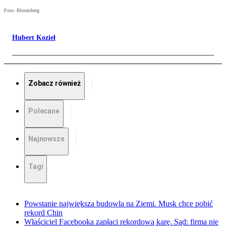
Foto: Bloomberg
Hubert Kozieł
Zobacz również
Polecane
Najnowsze
Tagi
Powstanie największa budowla na Ziemi. Musk chce pobić
rekord Chin
Właściciel Facebooka zapłaci rekordową karę. Sąd: firma nie