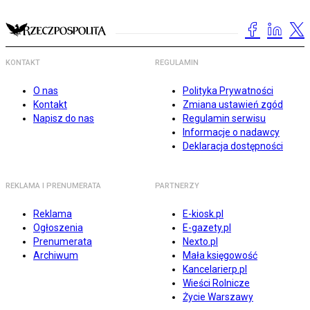
KONTAKT
REGULAMIN
O nas
Polityka Prywatności
Kontakt
Zmiana ustawień zgód
Napisz do nas
Regulamin serwisu
Informacje o nadawcy
Deklaracja dostępności
REKLAMA I PRENUMERATA
PARTNERZY
Reklama
E-kiosk.pl
Ogłoszenia
E-gazety.pl
Prenumerata
Nexto.pl
Archiwum
Mała księgowość
Kancelarierp.pl
Wieści Rolnicze
Życie Warszawy