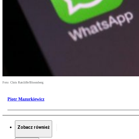
Foto: Chris Ratcliffe/Bloomberg
Piotr Mazurkiewicz
Zobacz również