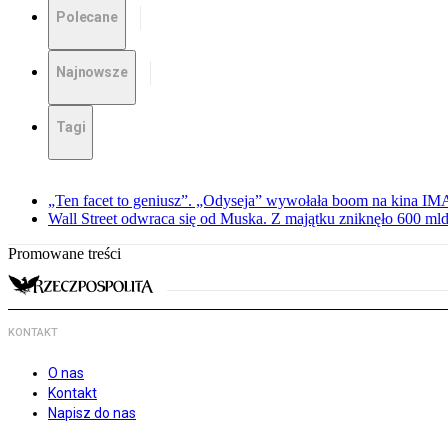
Polecane
Najnowsze
Tagi
„Ten facet to geniusz”. „Odyseja” wywołała boom na kina I
Wall Street odwraca się od Muska. Z majątku zniknęło 600 mld
Promowane treści
KONTAKT
O nas
Kontakt
Napisz do nas