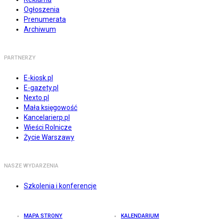
Ogłoszenia
Prenumerata
Archiwum
PARTNERZY
E-kiosk.pl
E-gazety.pl
Nexto.pl
Mała księgowość
Kancelarierp.pl
Wieści Rolnicze
Życie Warszawy
NASZE WYDARZENIA
Szkolenia i konferencje
MAPA STRONY
KALENDARIUM