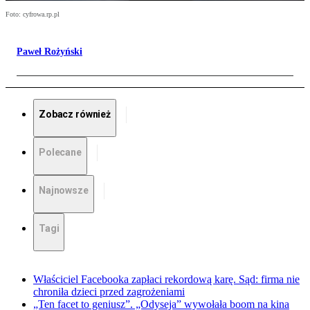
Foto: cyfrowa.rp.pl
Paweł Rożyński
Zobacz również
Polecane
Najnowsze
Tagi
Właściciel Facebooka zapłaci rekordową karę. Sąd: firma nie
chroniła dzieci przed zagrożeniami
„Ten facet to geniusz”. „Odyseja” wywołała boom na kina