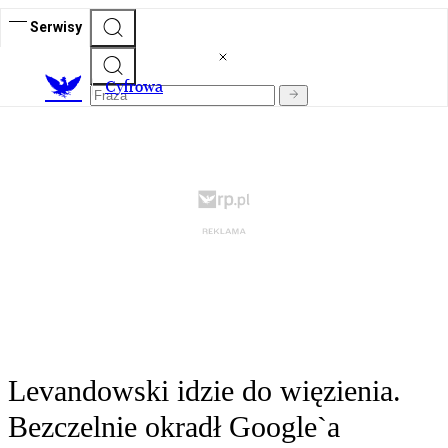
Serwisy
C
yfrowa
Levandowski idzie do więzienia.
Bezczelnie okradł Google`a