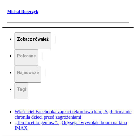
Michał Duszczyk
Zobacz również
Polecane
Najnowsze
Tagi
Właściciel Facebooka zapłaci rekordową karę. Sąd: firma nie
chroniła dzieci przed zagrożeniami
„Ten facet to geniusz”. „Odyseja” wywołała boom na kina
IMAX