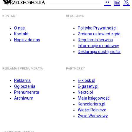
KONTAKT
REGULAMIN
O nas
Polityka Prywatności
Kontakt
Zmiana ustawień zgód
Napisz do nas
Regulamin serwisu
Informacje o nadawcy
Deklaracja dostępności
REKLAMA I PRENUMERATA
PARTNERZY
Reklama
E-kiosk.pl
Ogłoszenia
E-gazety.pl
Prenumerata
Nexto.pl
Archiwum
Mała księgowość
Kancelarierp.pl
Wieści Rolnicze
Życie Warszawy