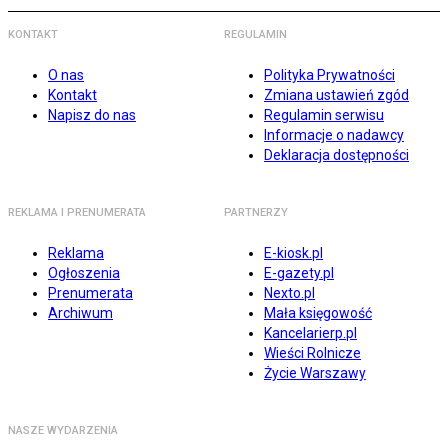
KONTAKT
REGULAMIN
O nas
Polityka Prywatności
Kontakt
Zmiana ustawień zgód
Napisz do nas
Regulamin serwisu
Informacje o nadawcy
Deklaracja dostępności
REKLAMA I PRENUMERATA
PARTNERZY
Reklama
E-kiosk.pl
Ogłoszenia
E-gazety.pl
Prenumerata
Nexto.pl
Archiwum
Mała księgowość
Kancelarierp.pl
Wieści Rolnicze
Życie Warszawy
NASZE WYDARZENIA