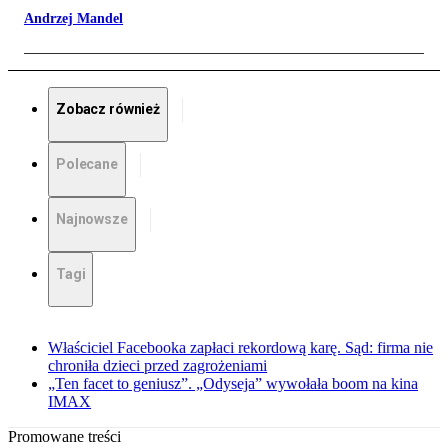
Andrzej Mandel
Zobacz również
Polecane
Najnowsze
Tagi
Właściciel Facebooka zapłaci rekordową karę. Sąd: firma nie
chroniła dzieci przed zagrożeniami
„Ten facet to geniusz”. „Odyseja” wywołała boom na kina
IMAX
Promowane treści