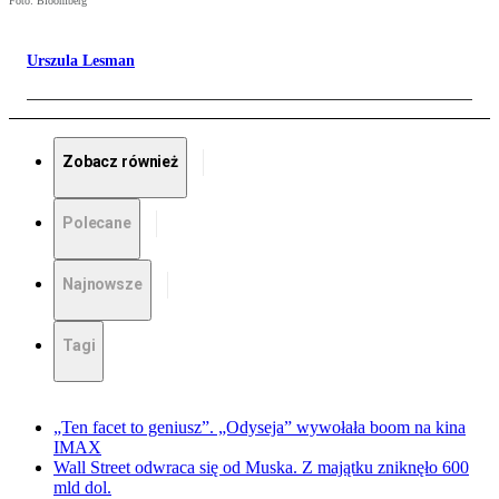
Foto: Bloomberg
Urszula Lesman
Zobacz również
Polecane
Najnowsze
Tagi
„Ten facet to geniusz”. „Odyseja” wywołała boom na kina
IMAX
Wall Street odwraca się od Muska. Z majątku zniknęło 600
mld dol.