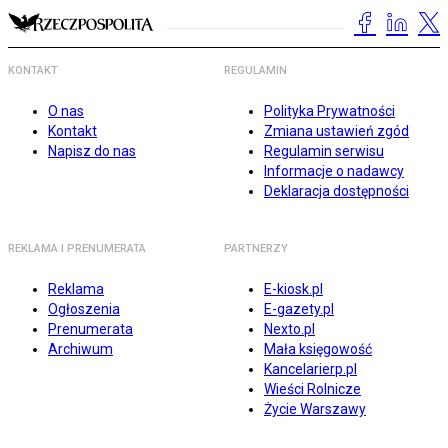
KONTAKT
REGULAMIN
O nas
Polityka Prywatności
Kontakt
Zmiana ustawień zgód
Napisz do nas
Regulamin serwisu
Informacje o nadawcy
Deklaracja dostępności
REKLAMA I PRENUMERATA
PARTNERZY
Reklama
E-kiosk.pl
Ogłoszenia
E-gazety.pl
Prenumerata
Nexto.pl
Archiwum
Mała księgowość
Kancelarierp.pl
Wieści Rolnicze
Życie Warszawy