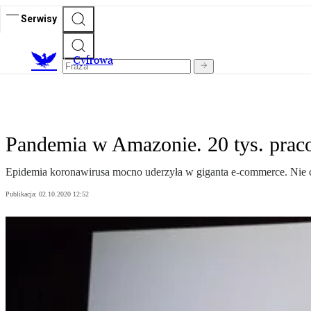
Serwisy
C
yfrowa
Pandemia w Amazonie. 20 tys. pra
Epidemia koronawirusa mocno uderzyła w giganta e-commerce. Nie c
Publikacja:
02.10.2020 12:52