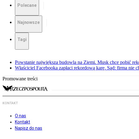
Polecane
Najnowsze
Tagi
Powstanie największa budowla na Ziemi. Musk chce pobić rek
Właściciel Facebooka zapłaci rekordową karę. Sąd: firma nie c
Promowane treści
KONTAKT
O nas
Kontakt
Napisz do nas