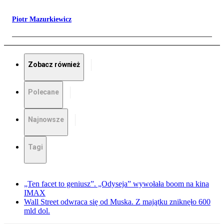
Piotr Mazurkiewicz
Zobacz również
Polecane
Najnowsze
Tagi
„Ten facet to geniusz”. „Odyseja” wywołała boom na kina
IMAX
Wall Street odwraca się od Muska. Z majątku zniknęło 600
mld dol.