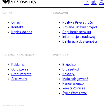
KONTAKT
REGULAMIN
O nas
Polityka Prywatności
Kontakt
Zmiana ustawień zgód
Napisz do nas
Regulamin serwisu
Informacje o nadawcy
Deklaracja dostępności
REKLAMA I PRENUMERATA
PARTNERZY
Reklama
E-kiosk.pl
Ogłoszenia
E-gazety.pl
Prenumerata
Nexto.pl
Archiwum
Mała księgowość
Kancelarierp.pl
Wieści Rolnicze
Życie Warszawy