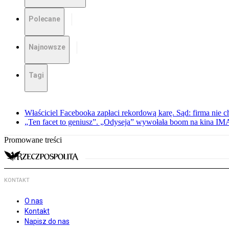
Polecane
Najnowsze
Tagi
Właściciel Facebooka zapłaci rekordową karę. Sąd: firma nie c
„Ten facet to geniusz”. „Odyseja” wywołała boom na kina I
Promowane treści
KONTAKT
O nas
Kontakt
Napisz do nas