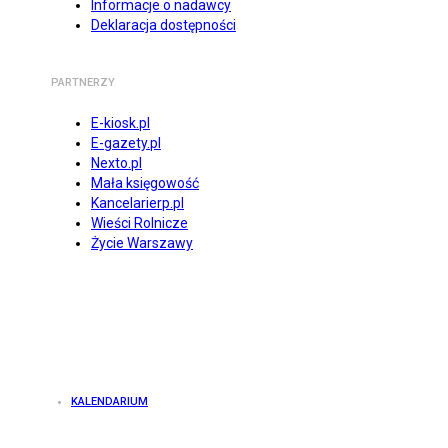
Informacje o nadawcy
Deklaracja dostępności
PARTNERZY
E-kiosk.pl
E-gazety.pl
Nexto.pl
Mała księgowość
Kancelarierp.pl
Wieści Rolnicze
Życie Warszawy
KALENDARIUM