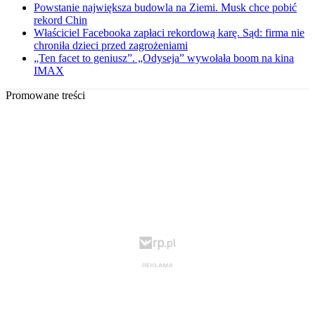
Powstanie największa budowla na Ziemi. Musk chce pobić
rekord Chin
Właściciel Facebooka zapłaci rekordową karę. Sąd: firma nie
chroniła dzieci przed zagrożeniami
„Ten facet to geniusz”. „Odyseja” wywołała boom na kina
IMAX
Promowane treści