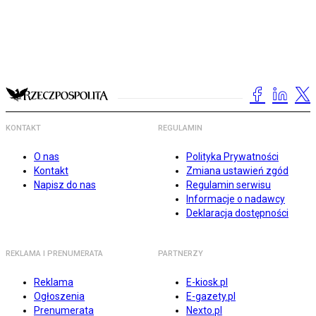
KONTAKT
REGULAMIN
O nas
Polityka Prywatności
Kontakt
Zmiana ustawień zgód
Napisz do nas
Regulamin serwisu
Informacje o nadawcy
Deklaracja dostępności
REKLAMA I PRENUMERATA
PARTNERZY
Reklama
E-kiosk.pl
Ogłoszenia
E-gazety.pl
Prenumerata
Nexto.pl