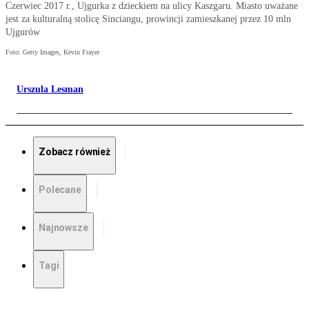
Czerwiec 2017 r., Ujgurka z dzieckiem na ulicy Kaszgaru. Miasto uważane
jest za kulturalną stolicę Sinciangu, prowincji zamieszkanej przez 10 mln
Ujgurów
Foto: Getty Images, Kevin Frayer
Urszula Lesman
Zobacz również
Polecane
Najnowsze
Tagi