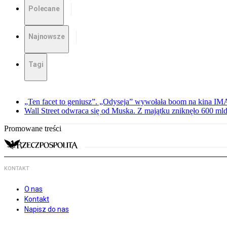
Polecane
Najnowsze
Tagi
„Ten facet to geniusz”. „Odyseja” wywołała boom na kina I
Wall Street odwraca się od Muska. Z majątku zniknęło 600 mld
Promowane treści
KONTAKT
O nas
Kontakt
Napisz do nas