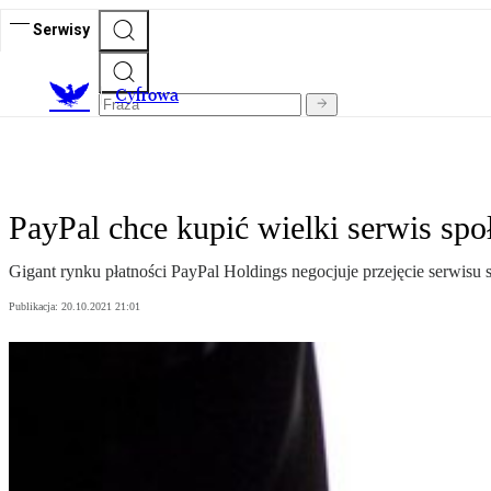
Serwisy
C
yfrowa
PayPal chce kupić wielki serwis sp
Gigant rynku płatności PayPal Holdings negocjuje przejęcie serwisu
Publikacja:
20.10.2021 21:01