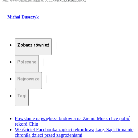
Foto: www.youtube.com/channel/UCLLNPuvRGKxSczJcxlOiMXg
Michał Duszczyk
Zobacz również
Polecane
Najnowsze
Tagi
Powstanie największa budowla na Ziemi. Musk chce pobić
rekord Chin
Właściciel Facebooka zapłaci rekordową karę. Sąd: firma nie
chroniła dzieci przed zagrożeniami