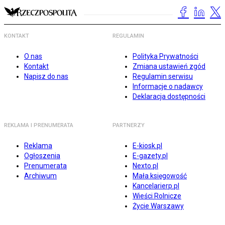
KONTAKT
REGULAMIN
O nas
Polityka Prywatności
Kontakt
Zmiana ustawień zgód
Napisz do nas
Regulamin serwisu
Informacje o nadawcy
Deklaracja dostępności
REKLAMA I PRENUMERATA
PARTNERZY
Reklama
E-kiosk.pl
Ogłoszenia
E-gazety.pl
Prenumerata
Nexto.pl
Archiwum
Mała księgowość
Kancelarierp.pl
Wieści Rolnicze
Życie Warszawy