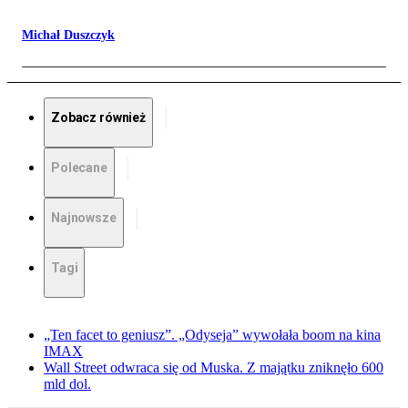
Michał Duszczyk
Zobacz również
Polecane
Najnowsze
Tagi
„Ten facet to geniusz”. „Odyseja” wywołała boom na kina
IMAX
Wall Street odwraca się od Muska. Z majątku zniknęło 600
mld dol.