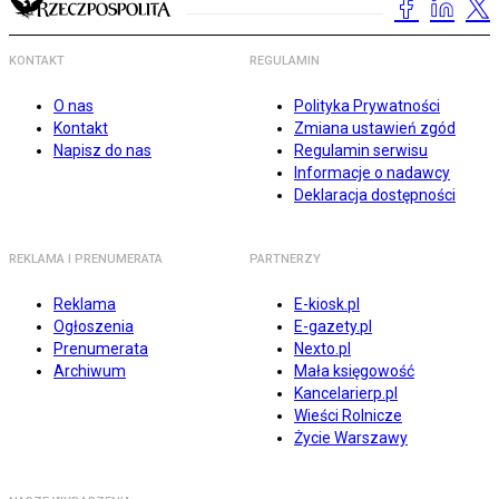
KONTAKT
REGULAMIN
O nas
Polityka Prywatności
Kontakt
Zmiana ustawień zgód
Napisz do nas
Regulamin serwisu
Informacje o nadawcy
Deklaracja dostępności
REKLAMA I PRENUMERATA
PARTNERZY
Reklama
E-kiosk.pl
Ogłoszenia
E-gazety.pl
Prenumerata
Nexto.pl
Archiwum
Mała księgowość
Kancelarierp.pl
Wieści Rolnicze
Życie Warszawy