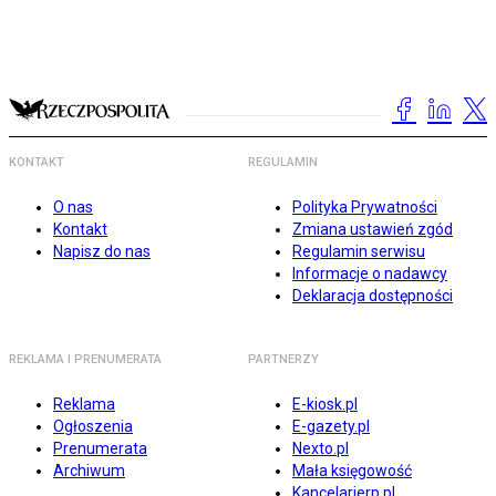
KONTAKT
REGULAMIN
O nas
Polityka Prywatności
Kontakt
Zmiana ustawień zgód
Napisz do nas
Regulamin serwisu
Informacje o nadawcy
Deklaracja dostępności
REKLAMA I PRENUMERATA
PARTNERZY
Reklama
E-kiosk.pl
Ogłoszenia
E-gazety.pl
Prenumerata
Nexto.pl
Archiwum
Mała księgowość
Kancelarierp.pl