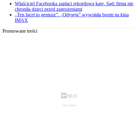
Właściciel Facebooka zapłaci rekordową karę. Sąd: firma nie
chroniła dzieci przed zagrożeniami
„Ten facet to geniusz”. „Odyseja” wywołała boom na kina
IMAX
Promowane treści