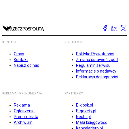
KONTAKT
REGULAMIN
O nas
Polityka Prywatności
Kontakt
Zmiana ustawień zgód
Napisz do nas
Regulamin serwisu
Informacje o nadawcy
Deklaracja dostępności
REKLAMA I PRENUMERATA
PARTNERZY
Reklama
E-kiosk.pl
Ogłoszenia
E-gazety.pl
Prenumerata
Nexto.pl
Archiwum
Mała księgowość
Kancelarierp.pl